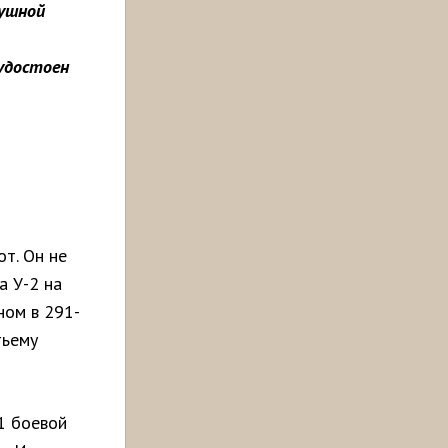
душной
 удостоен
т. Он не
а У-2 на
ном в 291-
тьему
1 боевой