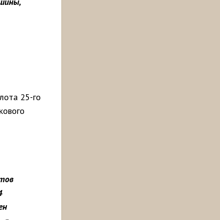
шины,
лота 25-го
кового
етов
4
ен