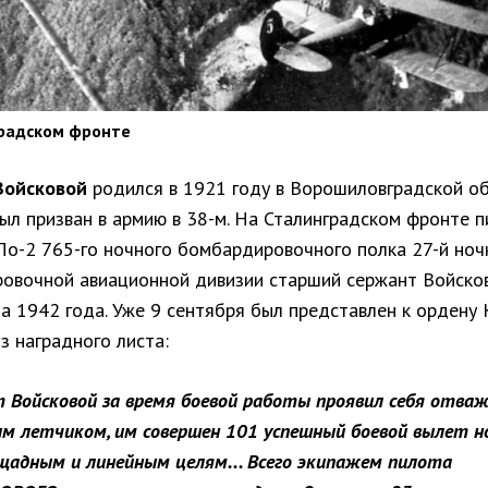
градском фронте
Войсковой
родился в 1921 году в Ворошиловградской об
ыл призван в армию в 38-м. На Сталинградском фронте 
По-2 765-го ночного бомбардировочного полка 27-й ноч
овочной авиационной дивизии старший сержант Войско
та 1942 года. Уже 9 сентября был представлен к ордену
з наградного листа:
 Войсковой за время боевой работы проявил себя отва
м летчиком, им совершен 101 успешный боевой вылет н
щадным и линейным целям... Всего экипажем пилота