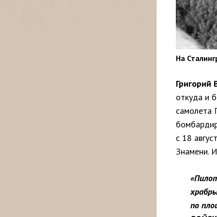
На Сталин
Григорий 
откуда и б
самолета 
бомбардир
с 18 авгус
Знамени. И
«Пилот
храбры
по пло