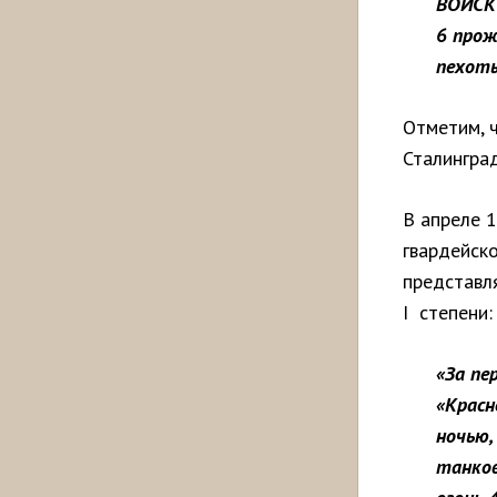
ВОЙСКО
6 прож
пехот
Отметим, 
Сталинград
В апреле 
гвардейск
представл
I степени:
«За пе
«Красн
ночью,
танков