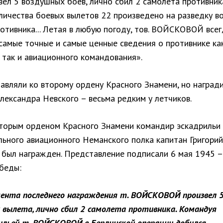
вел 5 воздушных боев, лично сбил 2 самолета противник
личества боевых вылетов 22 произведено на разведку во
отивника... Летая в любую погоду, тов. ВОЙСКОВОЙ все
самые точные и самые ценные сведения о противнике ка
 так и авиационного командования».
тавляли ко второму ордену Красного Знамени, но наград
лександра Невского – весьма редким у летчиков.
вторым орденом Красного Знамени командир эскадрильи 
льного авиационного Неманского полка капитан Григорий
 был награжден. Представление подписали 6 мая 1945 –
беды:
ента последнего награждения т. ВОЙСКОВОЙ произвел 
 вылета, лично сбил 2 самолета противника. Командуя
ильей т. ВОЙСКОВОЙ в Берлинской операции добился