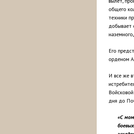
вылет, про
общего ко
техники пр
добывает 
наземного,
Его предс
орденом А
И все же 
истребите
Войсковой
дня до По
«С мом
боевых
эскадр