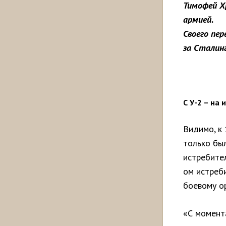
Тимофей Хр
армией.
Своего пер
за Сталин
С У-2 – на
Видимо, к 
только был
истребите
ом истреби
боевому о
«С момент