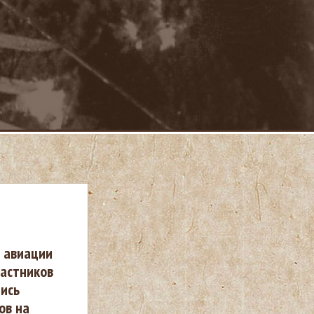
а авиации
астников
пись
ов на