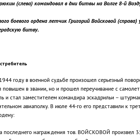
юкин (слева) командовал в дни битвы на Волге 8-й Воз
вого боевого ордена летчик Григорий Войсковой (справа)
градскую битву.
 истребитель
1944 году в военной судьбе произошел серьезный поворо
 повышен в звании, но и прошел переучивание с самолет
ль и стал заместителем командира эскадрильи – штурма
тельном авиаполку. В июле 44-го его представили к тре
рдену:
а последнего награждения тов. ВОЙСКОВОЙ произвел 3