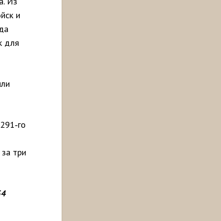
а. Из
йск и
гда
к для
или
291‑го
 за три
54