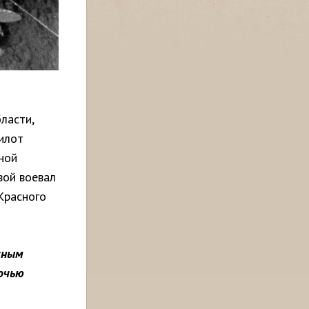
ласти,
пилот
ной
вой воевал
 Красного
жным
очью