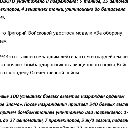
ВОГО уничтожено и повреждено: 9 танков, 23 автома
екторов, 4 зенитных точки, уничтожено до батальона
ы».
что Григорий Войсковой удостоен медали «За оборону
а».
1944-го ставшего младшим лейтенантом и гвардейцем пи
ого ночных бомбардировщиков авиационного полка Войс
яют к ордену Отечественной войны
рвые 100 успешных боевых вылетов награжден орденом
ое Знамя». После награждения произвел 340 боевых выл
 причем бомбометанием уничтожено или повреждено: 1
, до 27 автомашин, 7 прожекторов, 3 ж/д вагона, подавл