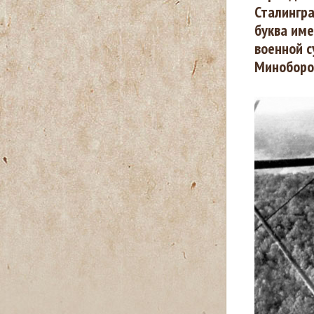
Сталингра
буква име
д
военной с
е
Миноборо
с
ь