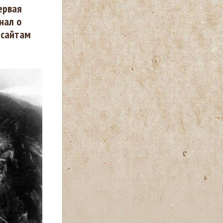
ервая
нал о
 сайтам