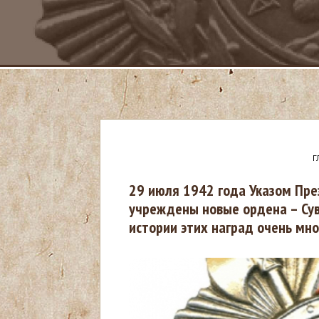
Г
В
29 июля 1942 года Указом Пре
учреждены новые ордена – Суво
ы
истории этих наград очень мно
з
д
е