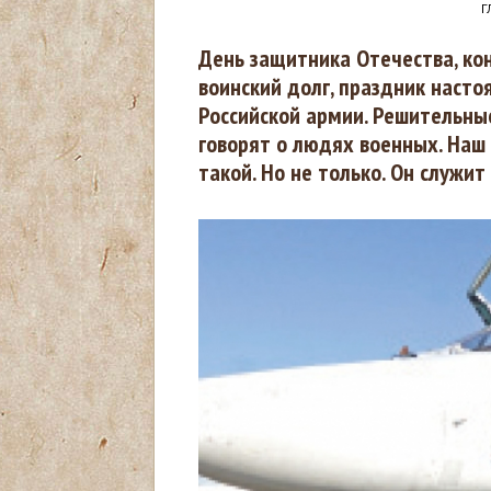
Г
В
День защитника Отечества, кон
воинский долг, праздник наст
ы
Российской армии. Решительны
говорят о людях военных. Наш 
з
такой. Но не только. Он служит 
д
е
с
ь