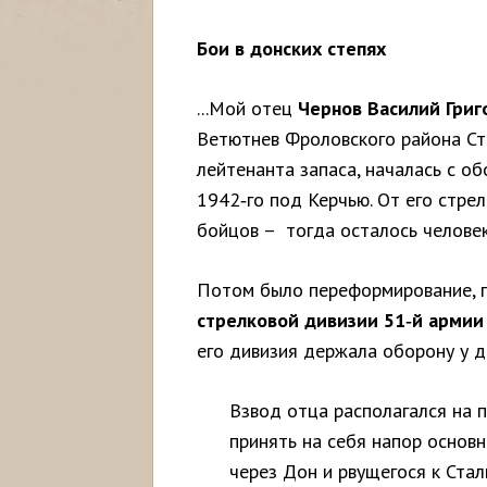
Бои в донских степях
...Мой отец
Чернов Василий Гри
Ветютнев Фроловского района Ста
лейтенанта запаса, началась с 
1942‑го под Керчью. От его стре
бойцов – тогда осталось челове
Потом было переформирование, п
стрелковой дивизии 51‑й армии
его дивизия держала оборону у д
Взвод отца располагался на 
принять на себя напор основн
через Дон и рвущегося к Стал