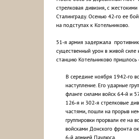
стрелковая дивизия, с жестокими
Сталинграду. Осенью 42‑го ее б
на подступах к Котельниково.
51‑я армия задержала противника
существенный урон в живой силе 
станцию Котельниково пришлось
В середине ноября 1942‑го в
наступление. Его ударные гру
фланге силами войск 64‑й и 57
126‑я и 302‑я стрелковые ди
частями, пошли на прорыв не
группировки прорвали ее на в
войсками Донского фронта ок
6‑й армией Паулюса.