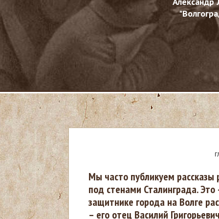
Александр 
"Волгогра
Г
В
Мы часто публикуем рассказы 
под стенами Сталинграда. Это 
ы
защитнике города на Волге рас
– его отец Василий Григорьеви
з