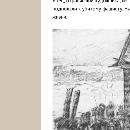
Боец, охранявший художника, выс
подползли к убитому фашисту. На
жизни.