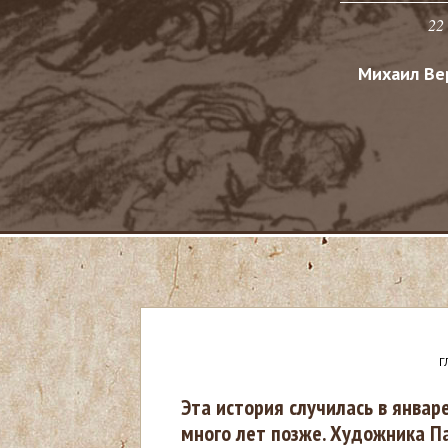
22
Михаил Ве
Г
В
Эта история случилась в январ
много лет позже. Художника П
ы