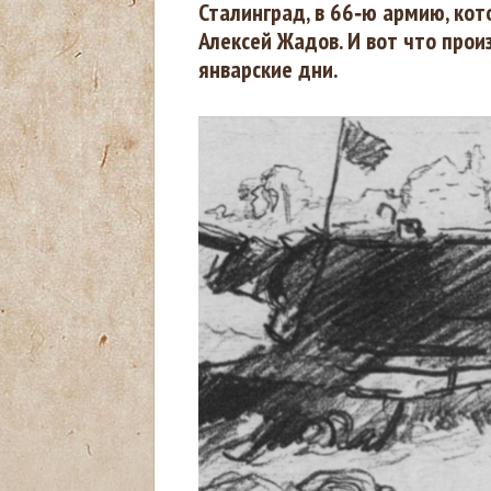
Сталинград, в 66‑ю армию, ко
Алексей Жадов. И вот что прои
з
январские дни.
д
е
с
ь