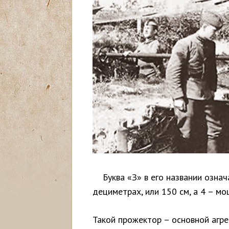
с
ь
Буква «З» в его названии означа
дециметрах, или 150 см, а 4 – мо
Такой прожектор – основной агр