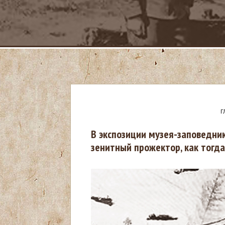
Г
В
В экспозиции музея-заповедник
зенитный прожектор, как тогда 
ы
з
д
е