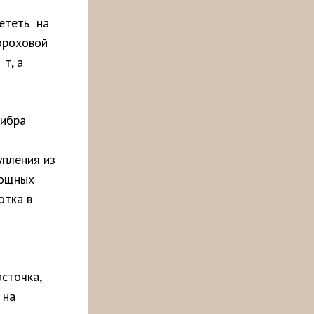
лететь на
ороховой
 т, а
либра
упления из
мощных
отка в
о
асточка,
 на