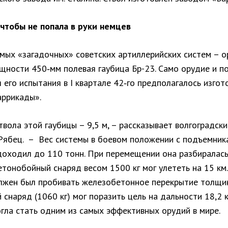
 чтобы не попала в руки немцев
амых «загадочных» советских артиллерийских систем – 
щности 450‑мм полевая гаубица Бр-23. Само орудие и п
 его испытания в I квартале 42‑го предполагалось изгот
аррикады».
вола этой гаубицы – 9,5 м, – рассказывает волгоградск
Рябец. – Вес системы в боевом положении с подъемник
доходил до 110 тонн. При перемещении она разбиралась
етонобойный снаряд весом 1500 кг мог улететь на 15 км.
лжен был пробивать железобетонное перекрытие толщин
 снаряд (1060 кг) мог поразить цель на дальности 18,2 к
гла стать одним из самых эффективных орудий в мире.