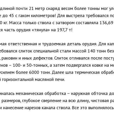
 длиной почти 21 метр снаряд весом более тонны мог у
е до 45 с гаком километров! Для выстрела требовался п
0 кг. Масса только ствола с затвором составляла 136,69
 часть орудия «тянула» на 197,7 т!
амая ответственная и трудоемкая деталь орудия. Для ка
ебовался слиток специальной стали массой 140 тонн без
 раковин и иных дефектов. Слиток отливался после пост
нов – 100- и 50‑тонных, а затем подвергался ковке на 
 усилием более 6000 тонн. Далее шла термическая обраб
 горизонтальной масляной печи.
иналась механическая обработка – наружная обточка д
размеров, глубокое сверление на всю длину, чистовая р
 нанесение нарезов канала ствола. Все это выполнялось