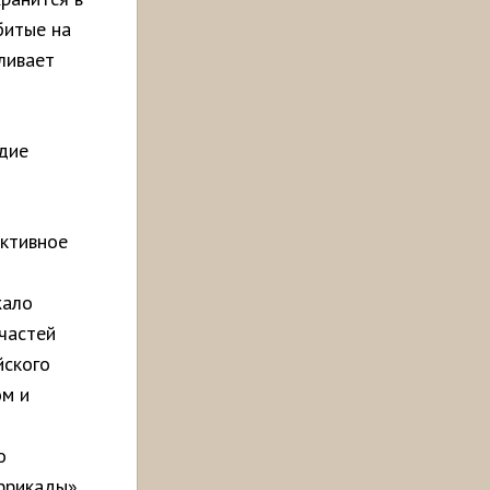
битые на
вливает
дие
активное
жало
частей
йского
ом и
о
ррикады».