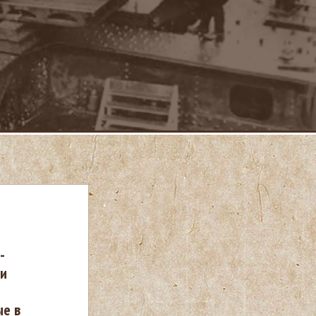
-
 и
ые в