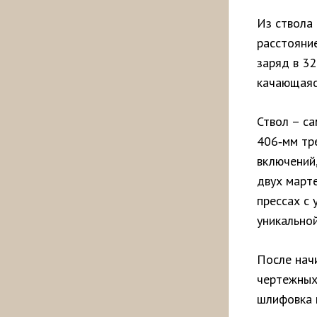
Из ствола
расстояни
заряд в 32
качающаяся
Ствол – с
406‑мм тр
включений,
двух марте
прессах с
уникальной
После нач
чертежных 
шлифовка и