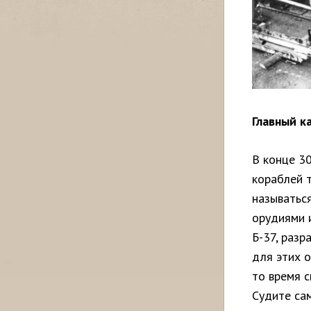
Главный к
В конце 3
кораблей 
называтьс
орудиями 
Б-37, разр
для этих 
то время 
Судите сам