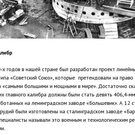
алибр
0‑х годов в нашей стране был разработан проект линейн
типа «Советский Союз», которые претендовали на право
я «самыми большими и мощными в мире». Достаточно ска
их главного калибра должны были стать девять 406,4‑м
аботанных на ленинградском заводе «Большевик». А 12 
орудий были изготовлены на сталинградском заводе «Бар
специалисты называли это военным и технологическим ре
и.