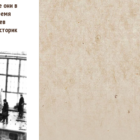
е они в
ремя
ев
сторик