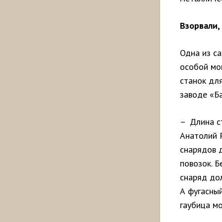
Взорвали,
Одна из с
особой мо
станок для
заводе «Б
– Длина ст
Анатолий 
снарядов 
повозок. Б
снаряд до
А фугасный
гаубица мо