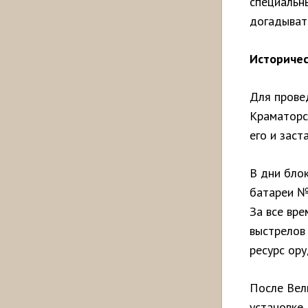
специальн
догадыват
Историчес
Для прове
Краматорск
его и заст
В дни бло
батареи №
За все вр
выстрелов
ресурс ору
После Вел
установке