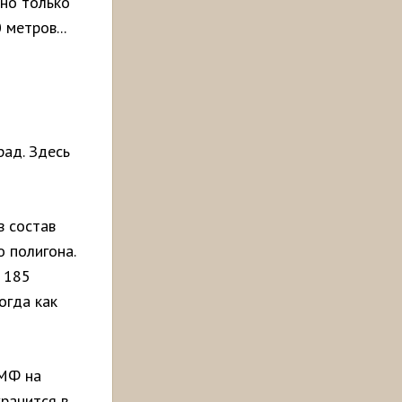
но только
метров...
рад. Здесь
в состав
 полигона.
 185
тогда как
ВМФ на
ранится в