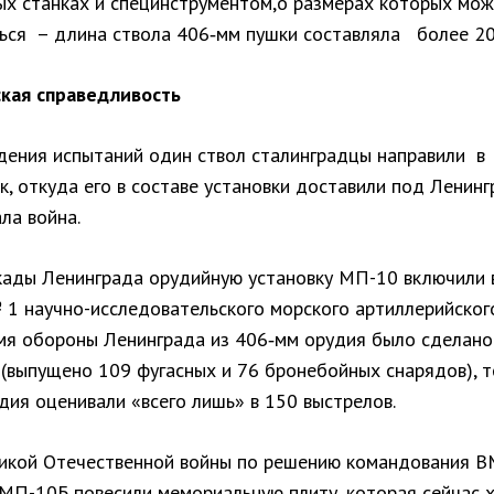
ых станках и специнструментом,о размерах которых мож
ься – длина ствола 406‑мм пушки составляла более 20 
кая справедливость
дения испытаний один ствол сталинградцы направили в
, откуда его в составе установки доставили под Ленинг
ала война.
кады Ленинграда орудийную установку МП-10 включили 
 1 научно-исследовательского морского артиллерийского
емя обороны Ленинграда из 406‑мм орудия было сделано
 (выпущено 109 фугасных и 76 бронебойных снарядов), 
дия оценивали «всего лишь» в 150 выстрелов.
икой Отечественной войны по решению командования 
 МП-10Б повесили мемориальную плиту, которая сейчас х