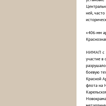
Центральн
ней, часто
историчес
«406‑мм а
Краснозна
НИМАП с 2
участие в 
разрушало
боевую те
Красной А
флота на 
Карельском
Новокрама
металличес