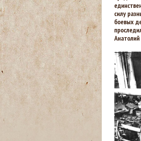
единствен
силу разн
д
боевых д
е
проследил
Анатолий
с
ь