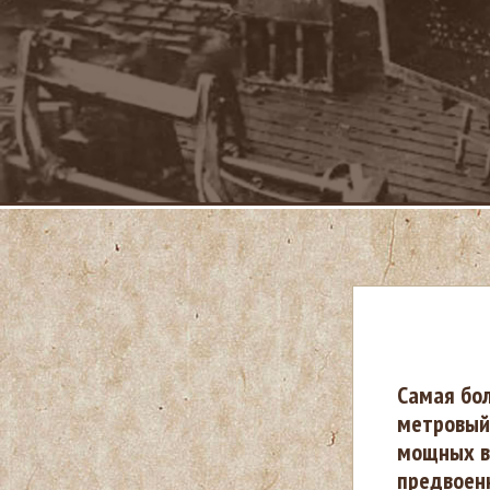
В
Самая бол
метровый 
ы
мощных в 
предвоенн
з