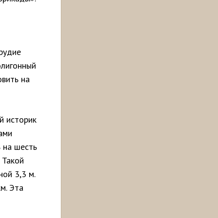
орудие
олигонный
овить на
ий историк
ами
 на шесть
 Такой
ой 3,3 м.
м. Эта