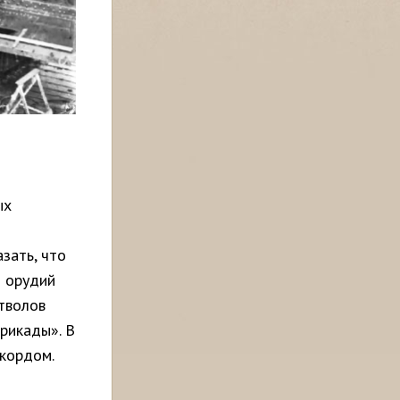
ых
зать, что
м орудий
стволов
рикады». В
кордом.