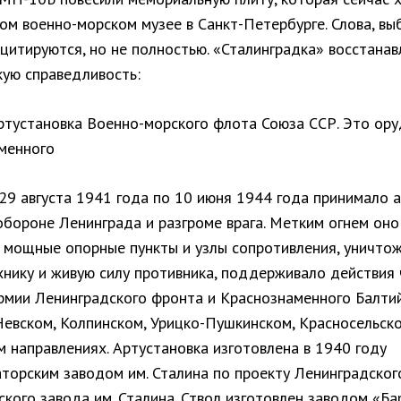
ом военно-морском музее в Санкт-Петербурге. Слова, вы
 цитируются, но не полностью. «Сталинградка» восстана
кую справедливость:
ртустановка Военно-морского флота Союза ССР. Это ору
менного
9 августа 1941 года по 10 июня 1944 года принимало 
обороне Ленинграда и разгроме врага. Метким огнем оно
 мощные опорные пункты и узлы сопротивления, уничто
хнику и живую силу противника, поддерживало действия 
рмии Ленинградского фронта и Краснознаменного Балти
Невском, Колпинском, Урицко-Пушкинском, Красносельск
 направлениях. Артустановка изготовлена в 1940 году
торским заводом им. Сталина по проекту Ленинградског
кого завода им. Сталина. Ствол изготовлен заводом «Ба