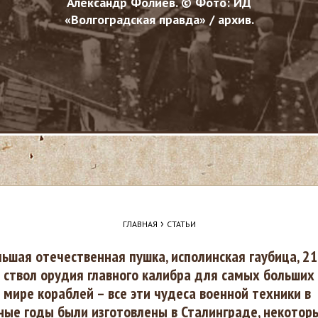
Александр Фолиев. © Фото: ИД
«Волгоградская правда» / apхив.
›
ГЛАВНАЯ
СТАТЬИ
ьшая оте­чественная пушка, исполинская гаубица, 21
ствол орудия главного калибра для самых больших
мире кораблей – все эти чудеса военной техники в
ые годы были изготовлены в Сталинграде, некотор