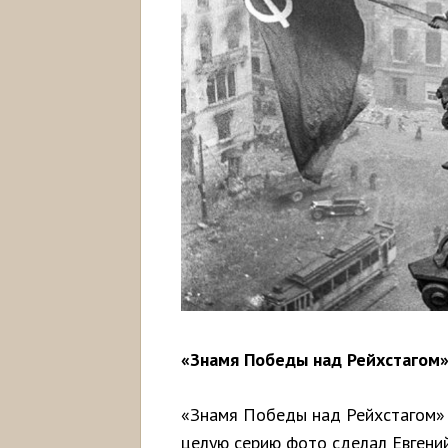
«Знамя Победы над Рейхстагом»
«Знамя Победы над Рейхстагом» 
целую серию фото сделал Евгени