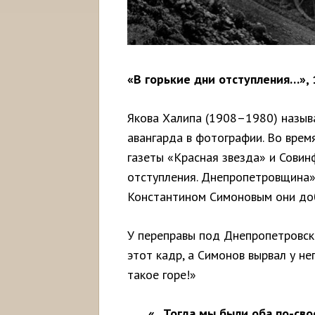
«В горькие дни отступления…», 
Якова Халипа (1908–1980) назыв
авангарда в фотографии. Во вре
газеты «Красная звезда» и Совин
отступления. Днепропетровщина» 
Константином Симоновым они доб
У переправы под Днепропетровск
этот кадр, а Симонов вырвал у не
такое горе!»
«...Тогда мы были оба по-св