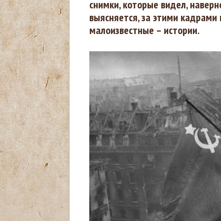
снимки, которые видел, наверно
ы
выясняется, за этими кадрами
малоизвестные – истории.
з
д
е
с
ь