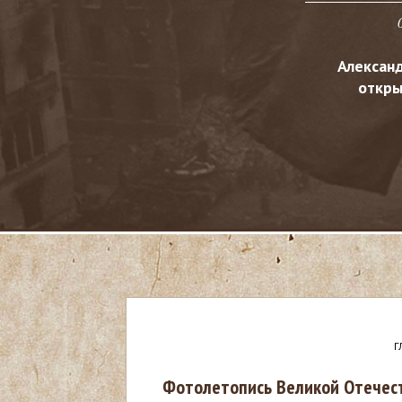
Алексан
откры
Г
В
Фотолетопись Великой Отечест