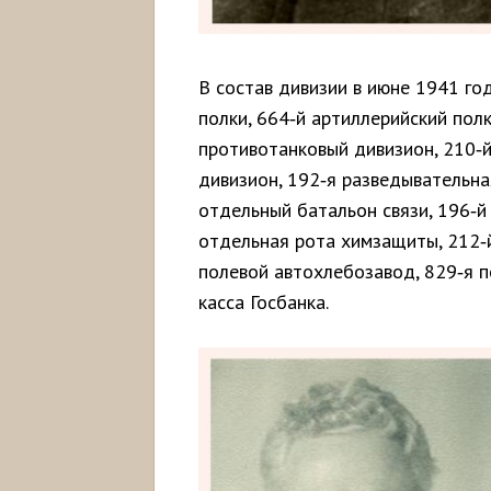
В состав дивизии в июне 1941 год
полки, 664‑й артиллерийский пол
противотанковый дивизион, 210‑
дивизион, 192‑я разведывательна
отдельный батальон связи, 196‑й
отдельная рота химзащиты, 212‑
полевой автохлебозавод, 829‑я п
касса Госбанка.