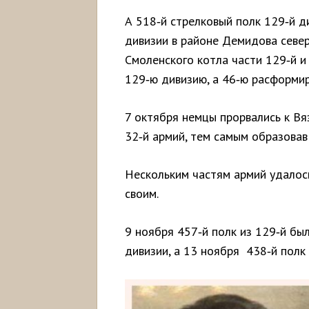
А 518‑й стрелковый полк 129‑й д
дивизии в районе Демидова север
Смоленского котла части 129‑й и
129‑ю дивизию, а 46‑ю расформир
7 октября немцы прорвались к Вяз
32‑й армий, тем самым образовав
Нескольким частям армий удалос
своим.
9 ноября 457‑й полк из 129‑й бы
дивизии, а 13 ноября 438‑й полк