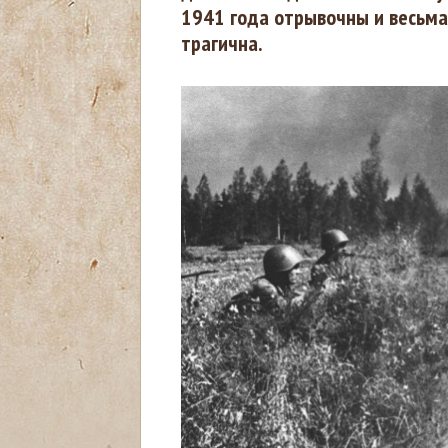
1941 года отрывочны и весьма 
трагична.
д
е
с
ь