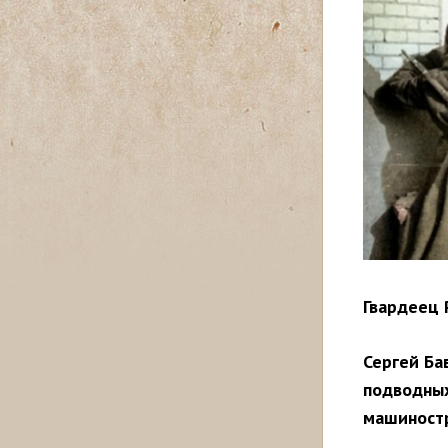
Гвардеец 
Сергей Ба
подводных
машиностр