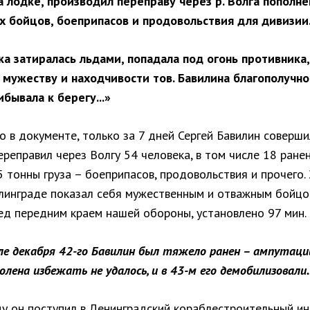
а лодке, производил переправу через р. Волга пополне
 бойцов, боеприпасов и продовольствия для дивизии
ка затиралась льдами, попадала под огонь противника,
 мужеству и находчивости тов. Бавилина благополучно
бывала к берегу...»
о в документе, только за 7 дней Сергей Бавилин соверши
ереправил через Волгу 54 человека, в том числе 18 ранен
5 тонны груза – боеприпасов, продовольствия и прочего.
алинграде показал себя мужественным и отважным бойцо
ред передним краем нашей обороны, установлено 97 мин.
ле декабря 42-го Бавилин был тяжело ранен – ампутаци
олена избежать не удалось, и в 43-м его демобилизовали.
ду он поступил в Ленинградский кораблестроительный ин