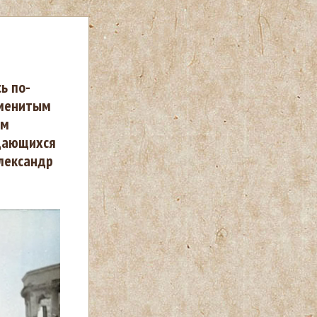
ь по-
аменитым
ом
ыдающихся
лександр