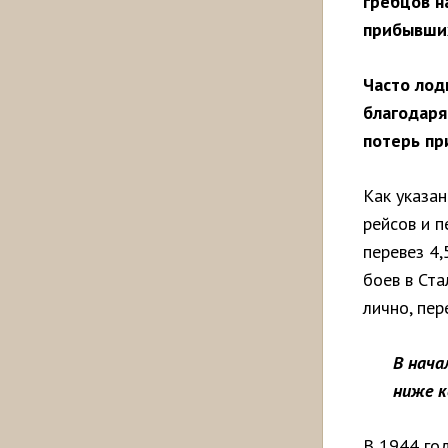
гребцов н
прибывших
Часто лод
благодаря
потерь при
Как указан
рейсов и п
перевез 4,
боев в Ст
лично, пе
В нача
ниже к
В 1944 го