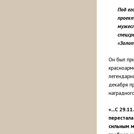
Под ег
проект
мужест
спецср
«Золот
Он был при
красноарм
легендарн
декабря п
наградного
«...С 29.1
перестала
сильным м