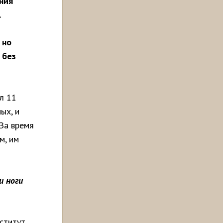
ния
.
 но
 без
л 11
ых, и
 За время
м, им
и ноги
ститут,