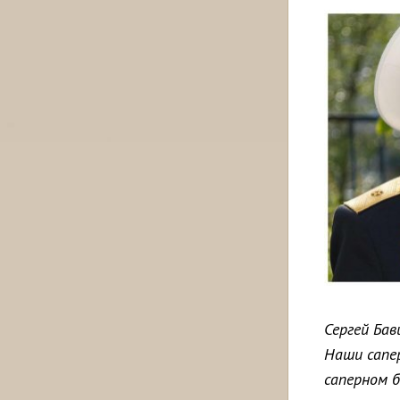
Сергей Ба
Наши сапер
саперном б