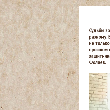
В
Судьбы за
разному. 
ы
не только
прошлом 
з
защитник
Фолиев.
д
е
с
ь