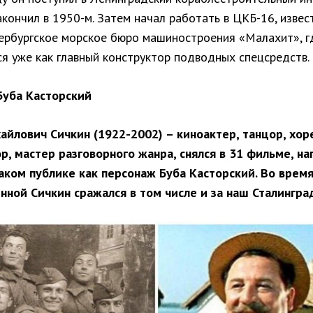
кончил в 1950-м. Затем начал работать в ЦКБ-16, извес
ербургское морское бюро машиностроения «Малахит», г
ся уже как главный конструктор подводных спецсредств.
Буба Касторский
айлович Сичкин (1922-2002) – киноактер, танцор, хор
р, мастер разговорного жанра, снялся в 31 фильме, на
наком публике как персонаж Буба Касторский. Во врем
нной Сичкин сражался в том числе и за наш Сталингра