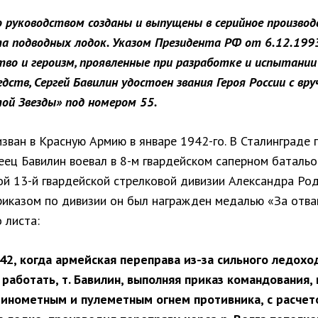
о руководством созданы и выпущены в серийное производ
а подводных лодок. Указом Президента РФ от 6.12.1993
во и героизм, проявленные при разработке и испытании
едств, Сергей Бавилин удостоен звания Героя России с вр
ой Звезды» под номером 55.
зван в Красную Армию в январе 1942-го. В Сталинграде 
еец Бавилин воевал в 8-м гвардейском саперном батальо
ой 13-й гвардейской стрелковой дивизии Александра Род
риказом по дивизии он был награжден медалью «За отваг
 листа:
1.42, когда армейская переправа из-за сильного ледохо
 работать, т. Бавилин, выполняя приказ командования,
инометным и пулеметным огнем противника, с расчет