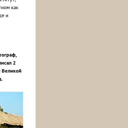
тном как
де и
еограф,
писал 2
я Великой
д.