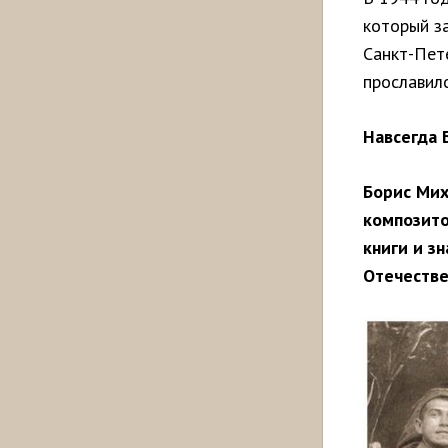
который за
Санкт-Пет
прославил
Навсегда 
Борис Мих
композито
книги и з
Отечестве