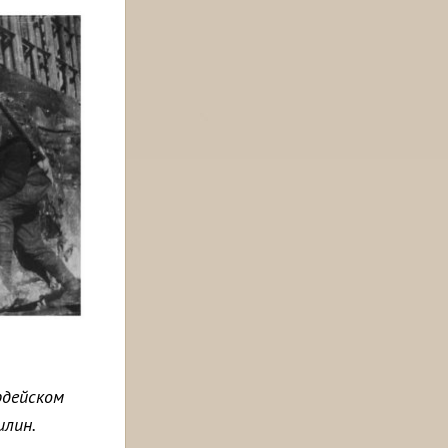
рдейском
илин.