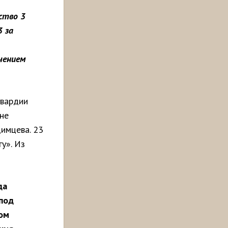
ство 3
 за
учением
гвардии
не
имцева. 23
у». Из
да
 под
ом