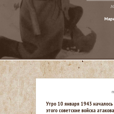
10
Мари
Г
В
Утро 10 января 1943 началось 
этого советские войска атако
ы