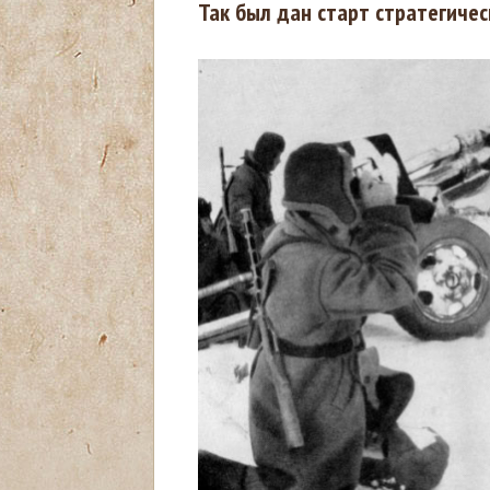
Так был дан старт стратегичес
з
д
е
с
ь