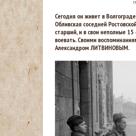
Г
В
Сегодня он живет в Волгограде
Обливская соседней Ростовской
ы
старший, и в свои неполные 15 
воевать. Своими воспоминания
з
Александром ЛИТВИНОВЫМ.
д
е
с
ь