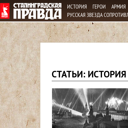
Jum
ИСТОРИЯ
ГЕРОИ
АРМИЯ
РУССКАЯ ЗВЕЗДА СОПРОТИВ
В
СТАТЬИ: ИСТОРИЯ
ы
з
д
е