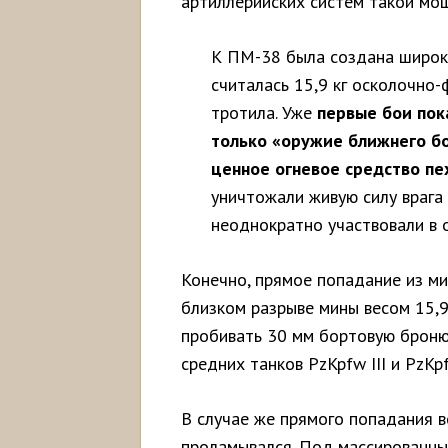
артиллерийских систем такой мо
К ПМ-38 была создана широк
считалась 15,9 кг осколочно-
тротила. Уже
первые бои пок
только «оружие ближнего боя
ценное огневое средство пе
уничтожали живую силу врага 
неоднократно участвовали в 
Конечно, прямое попадание из ми
близком разрыве мины весом 15,
пробивать 30 мм бортовую броню
средних танков PzKpfw III и PzKpf
В случае же прямого попадания ве
проламывался. Под массированн