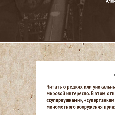
Але
Г
В
Читать о редких или уникальн
мировой интересно. В этом от
ы
«суперпушками», «супертанкам
минометного вооружения приня
з