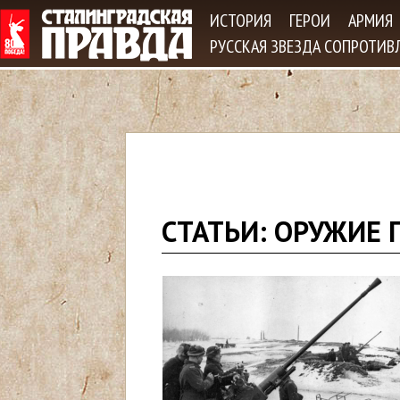
Jum
ИСТОРИЯ
ГЕРОИ
АРМИЯ
РУССКАЯ ЗВЕЗДА СОПРОТИВ
В
СТАТЬИ: ОРУЖИЕ
ы
з
д
е