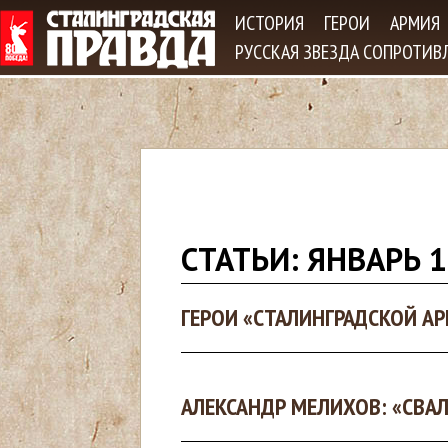
Jum
ИСТОРИЯ
ГЕРОИ
АРМИЯ
РУССКАЯ ЗВЕЗДА СОПРОТИВ
В
СТАТЬИ: ЯНВАРЬ 
ы
ГЕРОИ «СТАЛИНГРАДСКОЙ А
з
д
АЛЕКСАНДР МЕЛИХОВ: «СВАЛ
е