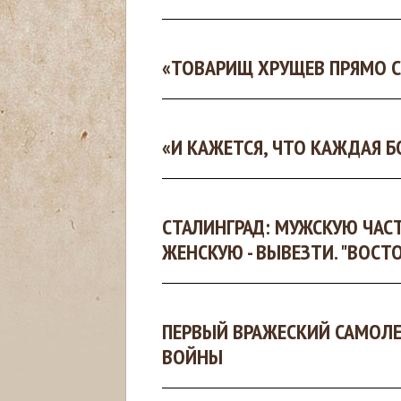
с
«ТОВАРИЩ ХРУЩЕВ ПРЯМО СК
ь
«И КАЖЕТСЯ, ЧТО КАЖДАЯ Б
СТАЛИНГРАД: МУЖСКУЮ ЧАС
ЖЕНСКУЮ - ВЫВЕЗТИ. "ВОСТ
ПЕРВЫЙ ВРАЖЕСКИЙ САМОЛЕТ
ВОЙНЫ