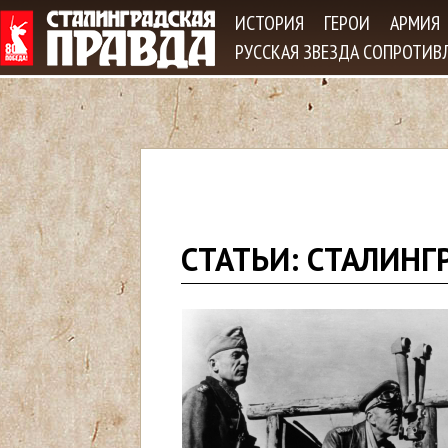
Jum
ИСТОРИЯ
ГЕРОИ
АРМИЯ
РУССКАЯ ЗВЕЗДА СОПРОТИВ
В
СТАТЬИ: СТАЛИНГ
ы
з
д
е