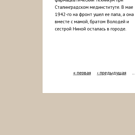
Сталинградском мединституте. В мае
1942-го на фронт ушел ее папа, а она
вместе с мамой, братом Володей и
сестрой Ниной осталась в городе.
« первая
‹ предыдущая
С
т
р
а