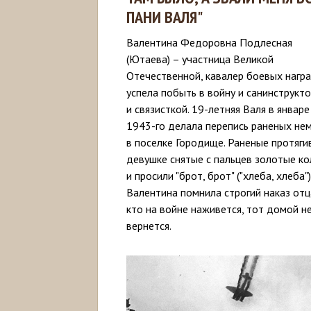
ПАНИ ВАЛЯ"
Валентина Федоровна Подлесная
(Ютаева) – участница Великой
Отечественной, кавалер боевых награ
успела побыть в войну и санинструкт
и связисткой. 19-летняя Валя в январе
1943-го делала перепись раненых не
в поселке Городище. Раненые протяги
девушке снятые с пальцев золотые ко
и просили "брот, брот" ("хлеба, хлеба")
Валентина помнила строгий наказ отц
кто на войне наживется, тот домой н
вернется.