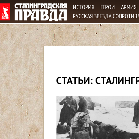
Jum
ИСТОРИЯ
ГЕРОИ
АРМИЯ
РУССКАЯ ЗВЕЗДА СОПРОТИВ
В
СТАТЬИ: СТАЛИНГ
ы
з
д
е