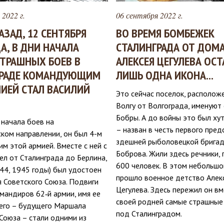
 2022 г.
06 сентября 2022 г.
АЗАД, 12 СЕНТЯБРЯ
ВО ВРЕМЯ БОМБЕЖЕК
ДА, В ДНИ НАЧАЛА
СТАЛИНГРАДА ОТ ДОМ
ТРАШНЫХ БОЕВ В
АЛЕКСЕЯ ЦЕГУЛЕВА ОСТ
ГРАДЕ КОМАНДУЮЩИМ
ЛИШЬ ОДНА ИКОНА...
МИЕЙ СТАЛ ВАСИЛИЙ
Это сейчас поселок, располож
Волгу от Волгограда, именуют
Бобры. А до войны это был ху
с начала боев на
– назван в честь первого пре
ком направлении, он был 4-м
здешней рыболовецкой брига
м этой армией. Вместе с ней с
Боброва. Жили здесь речники,
ел от Сталинграда до Берлина,
600 человек. В этом небольшо
44, 1945 годы) был удостоен
прошло военное детство Алек
я Советского Союза. Подвиги
Цегулева. Здесь пережил он вм
мандиров 62‑й армии, имя ее
своей родней самые страшные
го – будущего Маршала
под Сталинградом.
Союза – стали одними из