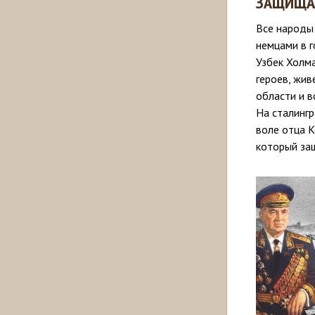
ЗАЩИЩАЛ
Все народы
немцами в 
Узбек Холм
героев, жив
области и в
На сталинг
воле отца 
который за