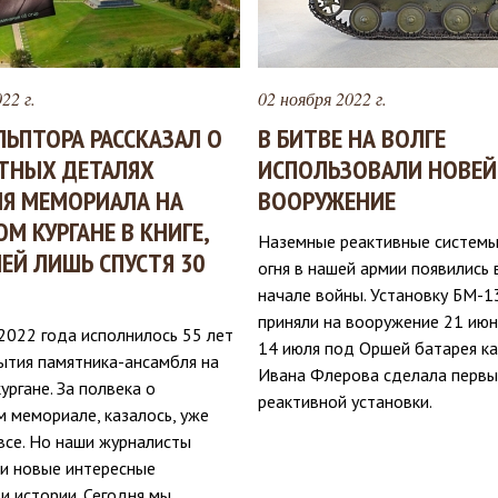
22 г.
02 ноября 2022 г.
ЛЬПТОРА РАССКАЗАЛ О
В БИТВЕ НА ВОЛГЕ
ТНЫХ ДЕТАЛЯХ
ИСПОЛЬЗОВАЛИ НОВЕЙ
Я МЕМОРИАЛА НА
ВООРУЖЕНИЕ
М КУРГАНЕ В КНИГЕ,
Наземные реактивные системы
Й ЛИШЬ СПУСТЯ 30
огня в нашей армии появились 
начале войны. Установку БМ-1
приняли на вооружение 21 июня
2022 года исполнилось 55 лет
14 июля под Оршей батарея к
ытия памятника-ансамбля на
Ивана Флерова сделала первы
ргане. За полвека о
реактивной установки.
 мемориале, казалось, уже
все. Но наши журналисты
ти новые интересные
и истории. Сегодня мы