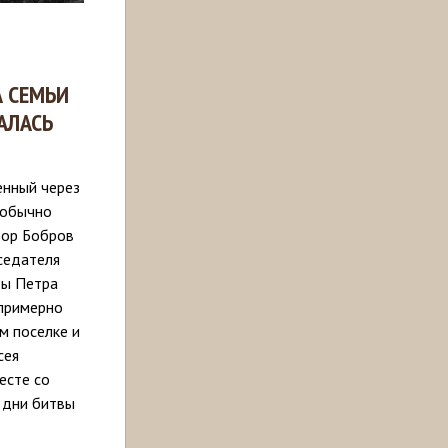
А СЕМЬИ
АЛАСЬ
енный через
 обычно
тор Бобров
дседателя
ды Петра
 примерно
м поселке и
сея
есте со
 дни битвы