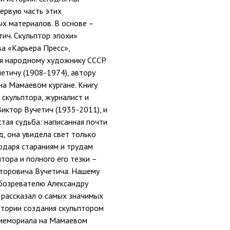
ервую часть этих
х материалов. В основе –
тич. Скульптор эпохи»
а «Карьера Пресс»,
я народному художнику СССР
етичу (1908-1974), автору
а Мамаевом кургане. Книгу
 скульптора, журналист и
иктор Вучетич (1935-2011), и
стая судьба: написанная почти
д, она увидела свет только
одаря стараниям и трудам
птора и полного его тезки –
кторовича Вучетича. Нашему
бозревателю Александру
 рассказал о самых значимых
стории создания скульптором
мемориала на Мамаевом