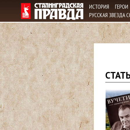
ИСТОРИЯ
ГЕРОИ
РУССКАЯ ЗВЕЗДА 
В
СТАТ
ы
з
д
е