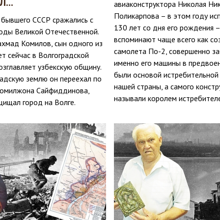
...
авиаконструктора Николая Ни
Поликарпова – в этом году ис
 бывшего СССР сражались с
130 лет со дня его рождения 
годы Великой Отечественной.
вспоминают чаще всего как со
ахмад Комилов, сын одного из
самолета По-2, совершенно за
ет сейчас в Волгоградской
именно его машины в предвое
озглавляет узбекскую общину.
были основой истребительной
радскую землю он переехал по
нашей страны, а самого конст
Комилжона Сайфиддинова,
называли королем истребителе
щищал город на Волге.