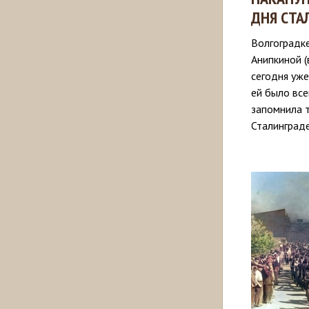
ДНЯ СТА
Волгоградк
Анипкиной (
сегодня уже
ей было все
запомнила т
Сталинграде