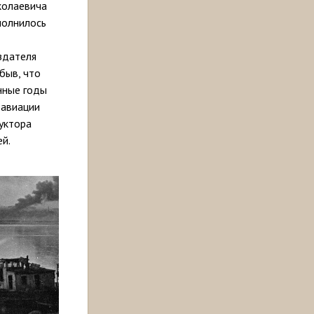
колаевича
полнилось
–
здателя
быв, что
нные годы
 авиации
руктора
й.