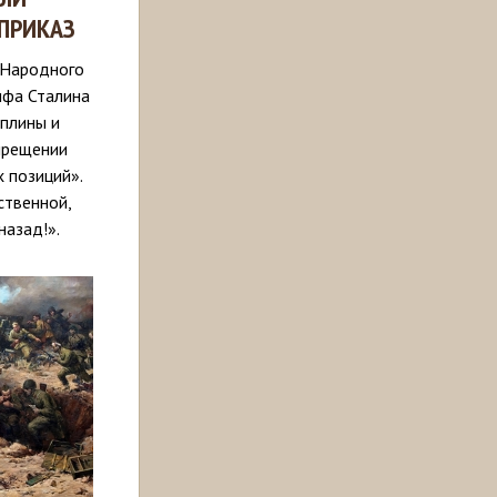
ПРИКАЗ
 Народного
ифа Сталина
плины и
прещении
 позиций».
ственной,
назад!».