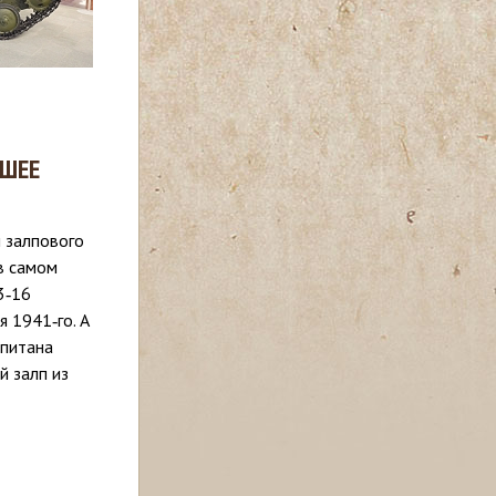
ШЕЕ
 залпового
в самом
3‑16
 1941‑го. А
апитана
й залп из