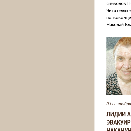
символов По
Читателям 
полководце 
Николай Вл
05 сентября
ЛИДИИ А
ЭВАКУИР
НАКАНУН