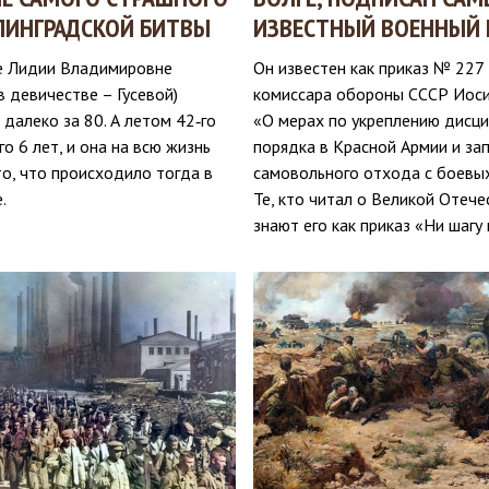
ЛИНГРАДСКОЙ БИТВЫ
ИЗВЕСТНЫЙ ВОЕННЫЙ 
е Лидии Владимировне
Он известен как приказ № 227
в девичестве – Гусевой)
комиссара обороны СССР Иос
 далеко за 80. А летом 42‑го
«О мерах по укреплению дисци
го 6 лет, и она на всю жизнь
порядка в Красной Армии и за
о, что происходило тогда в
самовольного отхода с боевых
.
Те, кто читал о Великой Отече
знают его как приказ «Ни шагу 