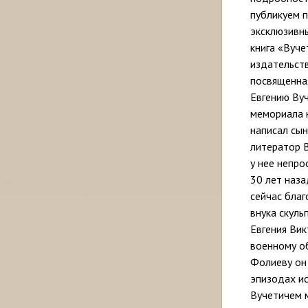
публикуем п
эксклюзивны
книга «Вуче
издательств
посвященна
Евгению Вуч
мемориала н
написал сын
литератор В
у нее непро
30 лет наза
сейчас благ
внука скуль
Евгения Ви
военному о
Фолиеву он
эпизодах и
Вучетичем 