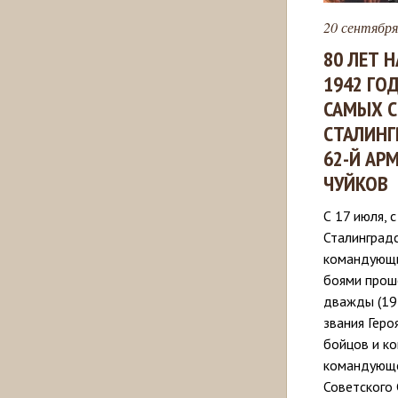
20 сентября
80 ЛЕТ Н
1942 ГО
САМЫХ С
СТАЛИН
62-Й АР
ЧУЙКОВ
С 17 июля, 
Сталинградс
командующи
боями прош
дважды (19
звания Геро
бойцов и ко
командующе
Советского 