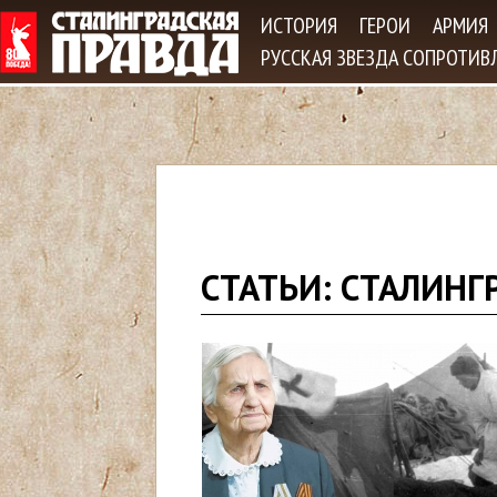
Jum
ИСТОРИЯ
ГЕРОИ
АРМИЯ
РУССКАЯ ЗВЕЗДА СОПРОТИВ
В
СТАТЬИ: СТАЛИНГ
ы
з
д
е