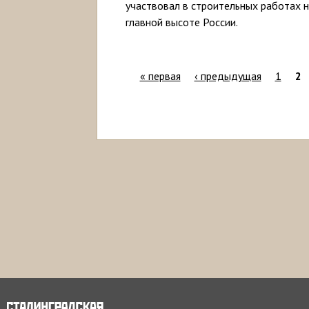
участвовал в строительных работах 
главной высоте России.
« первая
‹ предыдущая
1
2
С
т
р
а
н
и
ц