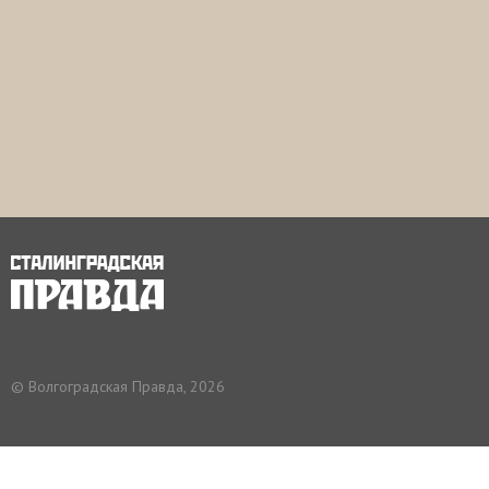
р
а
н
и
ц
ы
© Волгоградская Правда, 2026