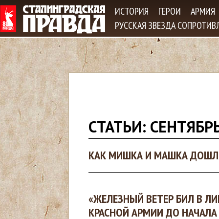
Jum
ИСТОРИЯ
ГЕРОИ
АРМИЯ
РУССКАЯ ЗВЕЗДА СОПРОТИВ
В
СТАТЬИ: СЕНТЯБР
ы
КАК МИШКА И МАШКА ДОШЛИ
з
д
«ЖЕЛЕЗНЫЙ ВЕТЕР БИЛ В Л
е
КРАСНОЙ АРМИИ ДО НАЧАЛА