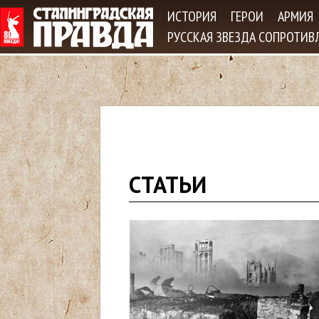
Jum
ИСТОРИЯ
ГЕРОИ
АРМИЯ
РУССКАЯ ЗВЕЗДА СОПРОТИВ
В
СТАТЬИ
ы
з
д
е