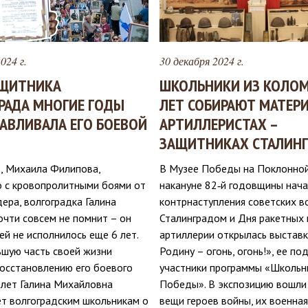
024 г.
30 декабря 2024 г.
АЩИТНИКА
ШКОЛЬНИКИ ИЗ КОЛОМ
РАДА МНОГИЕ ГОДЫ
ЛЕТ СОБИРАЮТ МАТЕР
АВЛИВАЛА ЕГО БОЕВОЙ
АРТИЛЛЕРИСТАХ –
ЗАЩИТНИКАХ СТАЛИНГ
о, Михаила Филипова,
В Музее Победы на Поклонной
 с кровопролитными боями от
накануне 82‑й годовщины нач
ера, волгоградка Галина
контрнаступления советских в
очти совсем не помнит – он
Сталинградом и Дня ракетных 
 ей не исполнилось еще 6 лет.
артиллерии открылась выставк
ьшую часть своей жизни
Родину – огонь, огонь!», ее по
восстановлению его боевого
участники программы «Школьн
 лет Галина Михайловна
Победы». В экспозицию вошли
ет волгоградским школьникам о
вещи героев войны, их военна