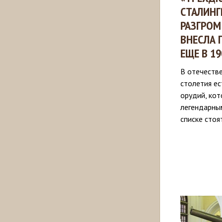
СТАЛИНГ
РАЗГРОМ
ВНЕСЛА 
ЕЩЕ В 19
В отечеств
столетия ес
орудий, кот
легендарны
списке стоя