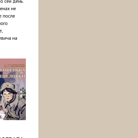
о сей день.
енах не
е после
ного
е,
евича на