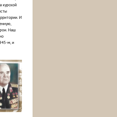
на курской
исты
ерритории. И
енную,
рои. Наш
но
45-м, и