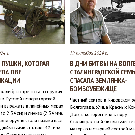
24 г.
19 октября 2024 г.
 ПУШКИ, КОТОРАЯ
В ДНИ БИТВЫ НА ВОЛГ
ЕЛА ДВЕ
СТАЛИНГРАДСКОЙ СЕМЬ
КАЦИИ
СПАСАЛА ЗЕМЛЯНКА-
БОМБОУБЕЖИЩЕ
 калибры стрелкового оружия
 в Русской императорской
Частный сектор в Кировском р
ли выражать в линейных мерах
Волгограда. Улица Красных Ко
о 2,54 см) и линиях (2,54 мм).
Дом, в котором жил в пору
кие орудия стали называться
Сталинградской битвы вместе 
 8‑дюймовыми, а также 42- или
матерью и старшей сестрой ма
ми. Отсюда и название