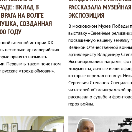
РАДЕ: ВКЛАД В
РАССКАЗАЛА МУЗЕЙНАЯ
 ВРАГА НА ВОЛГЕ
ЭКСПОЗИЦИЯ
ПУШКА, СОЗДАННАЯ
В московском Музее Победы п
00 ГОДУ
выставку «Семейные реликвии»
посвященную нашему земляку, 
енной военной истории ХХ
Великой Отечественной войны
ть несколько артиллерийских
артиллеристу Владимиру Степа
орые принято называть
Экспонировались награды, фот
ми. Первым в таком почетном
документы, личные вещи офиц
т русские «трехдюймовки».
которые передал его внук Ник
Сергеевич Степанов. Специаль
читателей «Сталинградской п
рассказал о судьбе и фронтов
героя войны.