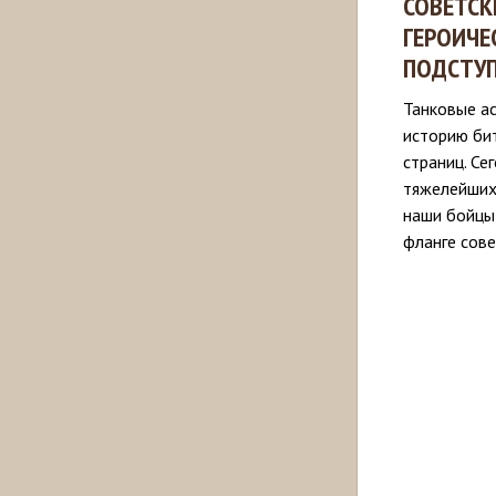
СОВЕТСК
ГЕРОИЧЕ
ПОДСТУП
Танковые а
историю би
страниц. Се
тяжелейших
наши бойцы
фланге сове