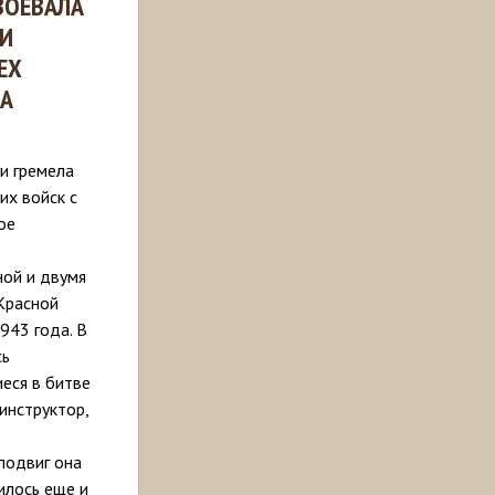
ВОЕВАЛА
МИ
ЕХ
НА
и гремела
их войск с
ое
ной и двумя
Красной
943 года. В
сь
иеся в битве
нинструктор,
подвиг она
илось еще и