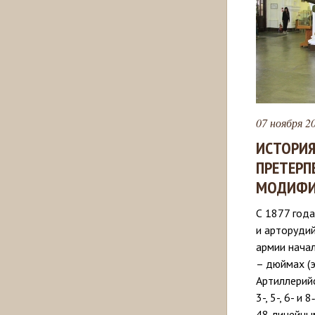
07 ноября 20
ИСТОРИЯ
ПРЕТЕРП
МОДИФИ
С 1877 года
и арторудий
армии нача
– дюймах (эт
Артиллерийс
3-, 5-, 6- и
48‑линейны