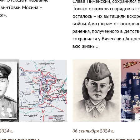
Слава Пименский, сохранился п
 винтовки Мосина –
Только осколков снарядов в ст
а».
осталось – их вытащили вскор
войны. А вот шрам от осколоч
ранения, полученного в детств
сохранился у Вячеслава Андре
всю жизнь…
2024 г.
06 сентября 2024 г.