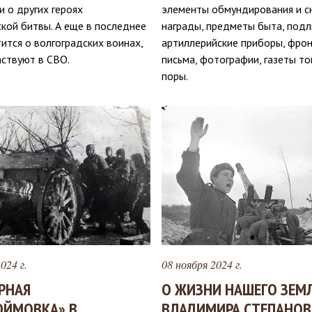
и о других героях
элементы обмундирования и с
кой битвы. А еще в последнее
награды, предметы быта, под
ится о волгоградских воинах,
артиллерийские приборы, фро
аствуют в СВО.
письма, фотографии, газеты т
поры.
024 г.
08 ноября 2024 г.
РНАЯ
О ЖИЗНИ НАШЕГО ЗЕМ
ЮЙМОВКА» В
ВЛАДИМИРА СТЕПАНОВ