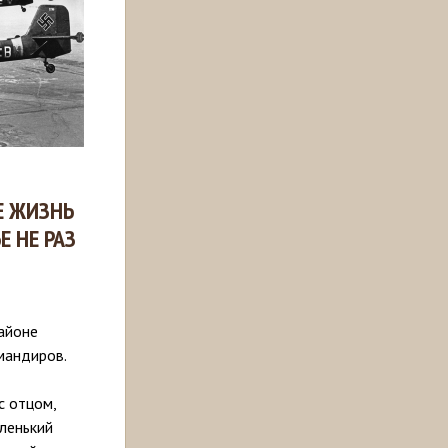
Е ЖИЗНЬ
Е НЕ РАЗ
айоне
мандиров.
с отцом,
ленький