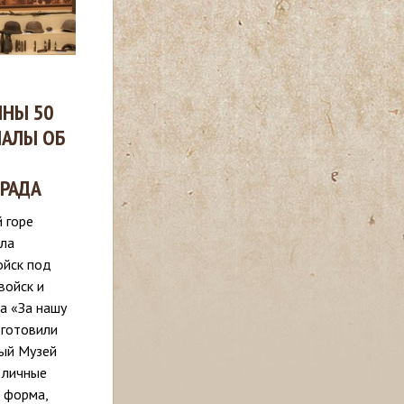
НЫ 50
ИАЛЫ ОБ
РАДА
 горе
ала
ойск под
войск и
а «За нашу
дготовили
ый Музей
 личные
я форма,