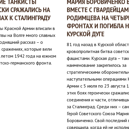
ИЕ ТАНКИСТЫ
МАРИЯ БОРОВИЧЕНКО 
СКИ СРАЖАЛИСЬ НА
ВМЕСТЕ С ГВАРДЕЙЦА
АХ К СТАЛИНГРАДУ
РОДИМЦЕВА НА ЧЕТЫР
ФРОНТАХ И ПОГИБЛА 
сы Красной Армии вписали в
КУРСКОЙ ДУГЕ
твы на Волге много славных
годняшний рассказ – о
81 год назад в Курской област
 сражениях, которые вели
кровопролитная битва советск
 летом 1942 года на южном
фашистами. Курская дуга – так
тско-германского фронта.
наименование закрепилось за
стратегическими оборонитель
наступательными операциями 
Армии с 5 июля по 23 августа 1
этих боях героически сражали
соединения и части, отличивш
за Сталинград. Среди них – са
Герой Советского Союза Мария
Боровиченко. Свой последний 
совершила, когда ей не исполн