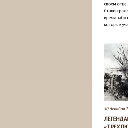
своем отце 
Сталинградс
время забот
которые уч
30 декабря 2
ЛЕГЕНДА
«ТРЕХД