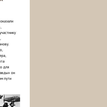
оказали
,
участнику
,
нову.
о,
ера,
ита
но для
равды» он
ом пути