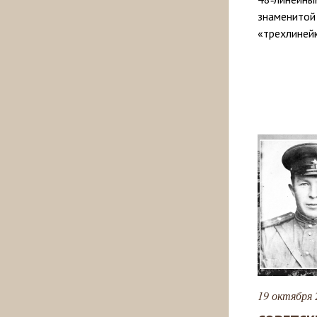
знаменитой
«трехлинейк
19 октября 