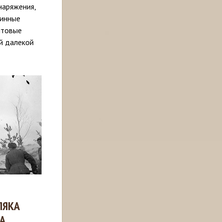
наряжения,
линные
нтовые
ой далекой
ЛЯКА
А